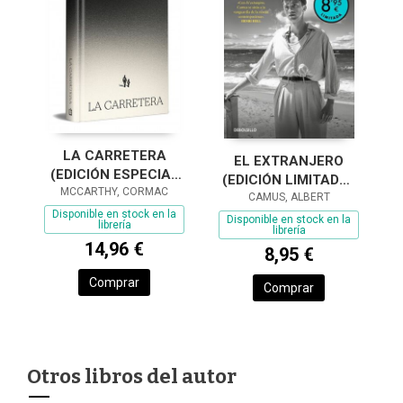
LA CARRETERA
EL EXTRANJERO
(EDICIÓN ESPECIAL
(EDICIÓN LIMITADA ·
MCCARTHY, CORMAC
EN TAPA DURA)
CAMUS, ALBERT
VERANO)
Disponible en stock en la
Disponible en stock en la
librería
librería
14,96 €
8,95 €
Comprar
Comprar
Otros libros del autor