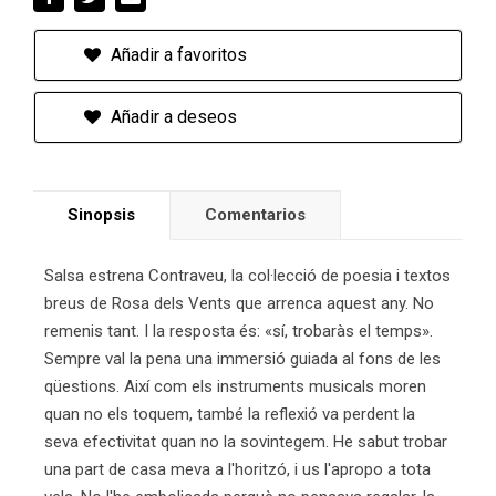
Añadir a favoritos
Añadir a deseos
Sinopsis
Comentarios
Salsa estrena Contraveu, la col·lecció de poesia i textos
breus de Rosa dels Vents que arrenca aquest any. No
remenis tant. I la resposta és: «sí, trobaràs el temps».
Sempre val la pena una immersió guiada al fons de les
qüestions. Així com els instruments musicals moren
quan no els toquem, també la reflexió va perdent la
seva efectivitat quan no la sovintegem. He sabut trobar
una part de casa meva a l'horitzó, i us l'apropo a tota