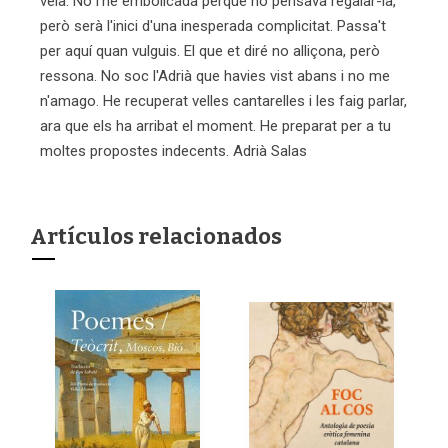
vela. No l'he embolicada perquè no pensava regalar-la,
però serà l'inici d'una inesperada complicitat. Passa't
per aquí quan vulguis. El que et diré no alliçona, però
ressona. No soc l'Adrià que havies vist abans i no me
n'amago. He recuperat velles cantarelles i les faig parlar,
ara que els ha arribat el moment. He preparat per a tu
moltes propostes indecents. Adrià Salas
Artículos relacionados