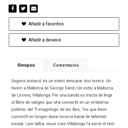
Añadir a favoritos
Añadir a deseos
Sinopsis
Comentarios
Segons lestació és un intent dencarar dos textos: Un
hivern a Mallorca de George Sand i Un estiu a Mallorca
de Llorenç Villalonga. Per una banda es tracta de llegir
el llibre de viatges que sha convertit en un emblema
polèmic del ?l imagològic de les Illes, ?ns que lhem
convertit en lorigen duna recerca banal de lalteritat
insular. I per laltra, veure com Villalonga fa servir el text