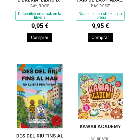
COLOREAR
BAY, ROSIE
LIBRO DE COLOREAR
BAY, ROSIE
Disponible en stock en la
Disponible en stock en la
librería
librería
9,95 €
9,95 €
Comprar
Comprar
KAWAII ACADEMY
DES DEL RIU FINS AL
SQUID&PIG,