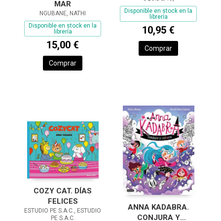
MAR
Disponible en stock en la
NGUBANE, NATHI
librería
Disponible en stock en la
10,95 €
librería
15,00 €
Comprar
Comprar
COZY CAT. DÍAS
FELICES
ANNA KADABRA.
ESTUDIO PE S.A.C., ESTUDIO
CONJURA Y
PE S.A.C.