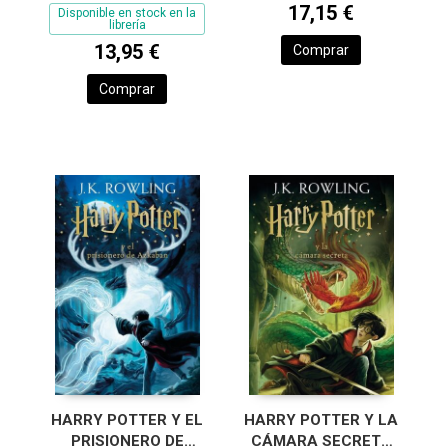
17,15 €
[EDICIÓN CON LA
Disponible en stock en la
librería
PORTADA
13,95 €
Comprar
ILUSTRADA
Comprar
HARRY POTTER Y EL
HARRY POTTER Y LA
PRISIONERO DE
CÁMARA SECRETA