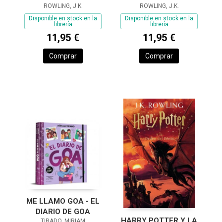
AZKABAN (HARRY
ROWLING, J.K.
(HARRY POTTER
ROWLING, J.K.
POTTER [EDICIÓN
[EDICIÓN CON LA
Disponible en stock en la
Disponible en stock en la
librería
librería
CON LA PORTADA IL
PORTADA
11,95 €
11,95 €
ILUSTRADA
Comprar
Comprar
ME LLAMO GOA - EL
DIARIO DE GOA
HARRY POTTER Y LA
TIRADO, MIRIAM