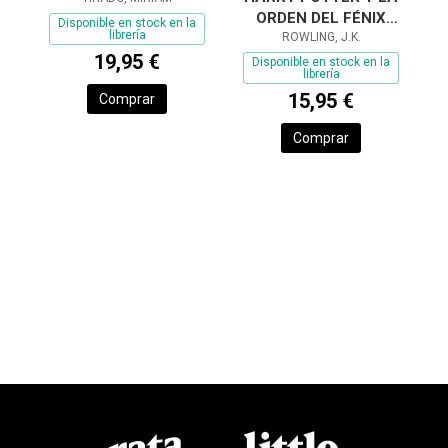
ORDEN DEL FÉNIX
Disponible en stock en la
librería
(HARRY POTTER
ROWLING, J.K.
19,95 €
[EDICIÓN CON LA
Disponible en stock en la
librería
PORTADA ILUSTRAD
15,95 €
Comprar
Comprar