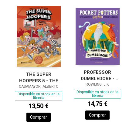
PROFESSOR
THE SUPER
DUMBLEDORE -
HOOPERS 5 - THE
LITTLE GUIDES TO
ROWLING, J.K.
CASAMAYOR, ALBERTO
COACH IS
HARRY POTTER
Disponible en stock en la
COMPLETELY NUTS
Disponible en stock en la
librería
STORIES
librería
14,75 €
13,50 €
Comprar
Comprar