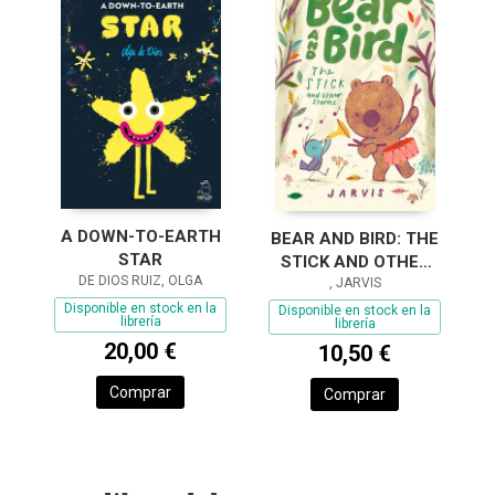
A DOWN-TO-EARTH
BEAR AND BIRD: THE
STAR
STICK AND OTHER
DE DIOS RUIZ, OLGA
STORIES
, JARVIS
Disponible en stock en la
Disponible en stock en la
librería
librería
20,00 €
10,50 €
Comprar
Comprar