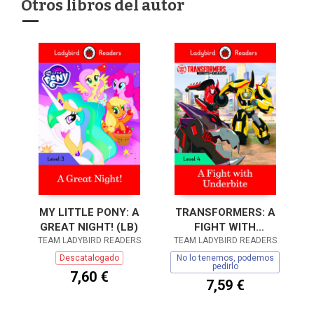
Otros libros del autor
MY LITTLE PONY: A
TRANSFORMERS: A
GREAT NIGHT! (LB)
FIGHT WITH
TEAM LADYBIRD READERS
TEAM LADYBIRD READERS
UNDERBITE (LB)
Descatalogado
No lo tenemos, podemos
pedirlo
7,60 €
7,59 €