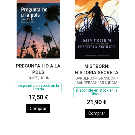
PREGUNTA-HO A LA
MISTBORN:
POLS
HISTÒRIA SECRETA
FANTE, JOHN
SANDERSON, BRANDON /
SANDERSON, BRANDOM
Disponible en stock en la
librería
Disponible en stock en la
librería
17,50 €
21,90 €
Comprar
Comprar