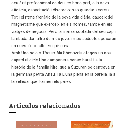
seu èxit professional es deu, en bona part, a la seva
eficàcia, capacitació i discreció: sap guardar secrets.
Tot i el ritme frenètic de la seva vida diària, gaudeix del
magnetisme que exerceix en els homes, també en els
viatges de negocis. Però la marxa sobtada del seu cap i
larribada dun altre de més jove, i més seductor, posaran
en qüestió tot allò en què creia.
Amb Una noia a Tòquio Aki Shimazaki afegeix un nou
capítol al cicle Una campaneta sense batall i a la
història de la família Niré, que a Suzuran se centrava en
la germana petita Anzu, i a Lluna plena en la parella, ja a
la vellesa, que formen els pares.
Artículos relacionados