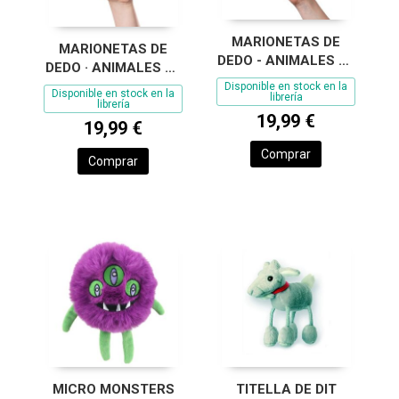
MARIONETAS DE
MARIONETAS DE
DEDO - ANIMALES DE
DEDO · ANIMALES DE
GRANJA - TITELLA
LA JUNGLA -
Disponible en stock en la
Disponible en stock en la
DE DIT
librería
TITELLA DE DIT
librería
19,99 €
19,99 €
Comprar
Comprar
MICRO MONSTERS
TITELLA DE DIT