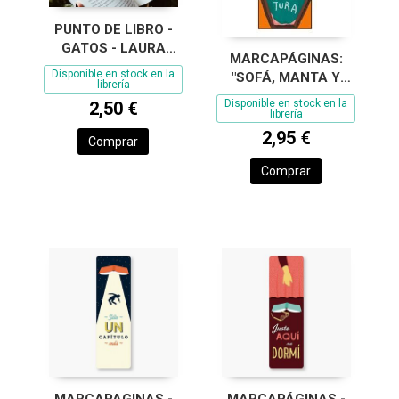
PUNTO DE LIBRO -
GATOS - LAURA
MARCAPÁGINAS:
AGUSTÍ
Disponible en stock en la
"SOFÁ, MANTA Y
librería
LECTURA HASTA LA
Disponible en stock en la
2,50 €
SEPU
librería
2,95 €
Comprar
Comprar