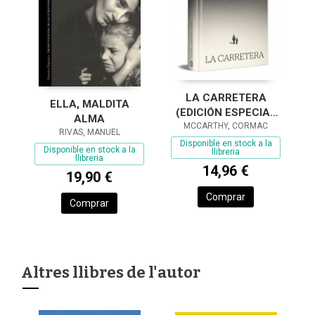
LA CARRETERA
ELLA, MALDITA
(EDICIÓN ESPECIAL
ALMA
MCCARTHY, CORMAC
EN TAPA DURA)
RIVAS, MANUEL
Disponible en stock a la
Disponible en stock a la
llibreria
llibreria
14,96 €
19,90 €
Comprar
Comprar
Altres llibres de l'autor