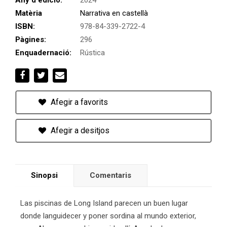
Any d'edició:
2024
Matèria
Narrativa en castellà
ISBN:
978-84-339-2722-4
Pàgines:
296
Enquadernació:
Rústica
Afegir a favorits
Afegir a desitjos
Sinopsi
Comentaris
Las piscinas de Long Island parecen un buen lugar
donde languidecer y poner sordina al mundo exterior,