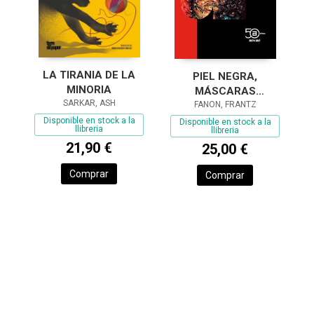
LA TIRANIA DE LA
PIEL NEGRA,
MINORIA
MÁSCARAS
SARKAR, ASH
FANON, FRANTZ
BLANCAS
Disponible en stock a la
Disponible en stock a la
llibreria
llibreria
21,90 €
25,00 €
Comprar
Comprar