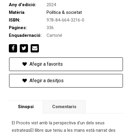
Any d'edició:
2024
Matèria
Política & societat
ISBN:
978-84-664-3216-0
Pàgines:
336
Enquadernació:
Cartoné
Afegir a favorits
Afegir a desitjos
Sinopsi
Comentaris
El Procés vist amb la perspectiva d'un dels seus
estrategsEl llibre que teniu a les mans està narrat des