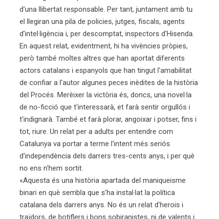
d'una llibertat responsable. Per tant, juntament amb tu
el llegiran una pila de policies, jutges, fiscals, agents
d'intel·ligència i, per descomptat, inspectors d'Hisenda.
En aquest relat, evidentment, hi ha vivències pròpies,
però també moltes altres que han aportat diferents
actors catalans i espanyols que han tingut l'amabilitat
de confiar a l'autor algunes peces inèdites de la història
del Procés. Merèixer la victòria és, doncs, una novel·la
de no-ficció que t'interessarà, et farà sentir orgullós i
t'indignarà. També et farà plorar, angoixar i potser, fins i
tot, riure. Un relat per a adults per entendre com
Catalunya va portar a terme l'intent més seriós
d'independència dels darrers tres-cents anys, i per què
no ens n'hem sortit.
«Aquesta és una història apartada del maniqueisme
binari en què sembla que s'ha instal·lat la política
catalana dels darrers anys. No és un relat d'herois i
traïdors, de botiflers i bons sobiranistes, ni de valents i