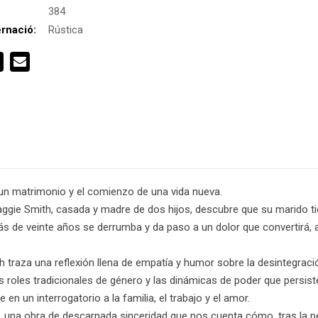
:
384
rnació:
Rústica
 un matrimonio y el comienzo de una vida nueva.
ggie Smith, casada y madre de dos hijos, descubre que su marido ti
ás de veinte años se derrumba y da paso a un dolor que convertirá, a
h traza una reflexión llena de empatía y humor sobre la desintegrac
 roles tradicionales de género y las dinámicas de poder que persis
n un interrogatorio a la familia, el trabajo y el amor.
 una obra de descarnada sinceridad que nos cuenta cómo, tras la pé