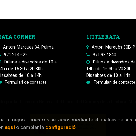
RATA CORNER
LITTLE RATA
Antoni Marquès 34, Palma
Antoni Marquès 30B, 
971 214 622
971 937 840
Dilluns a divendres de 10 a
Dilluns a divendres de
4h i de 16:30 a 20:30h.
14h i de 16:30 a 20:30h.
issabtes de 10 a 14h
Dissabtes de 10 a 14h
Formulari de contacte
Formulari de contacte
o por la Dirección General del Libro, del Cómic y de la Lectura, Min
 para mejorar nuestros servicios mediante el análisis de sus 
ón
aquí
o cambiar la
configuració
.