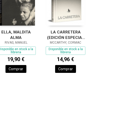
ELLA, MALDITA
LA CARRETERA
ALMA
(EDICIÓN ESPECIAL
RIVAS, MANUEL
MCCARTHY, CORMAC
EN TAPA DURA)
Disponible en stock a la
Disponible en stock a la
llibreria
llibreria
19,90 €
14,96 €
Comprar
Comprar