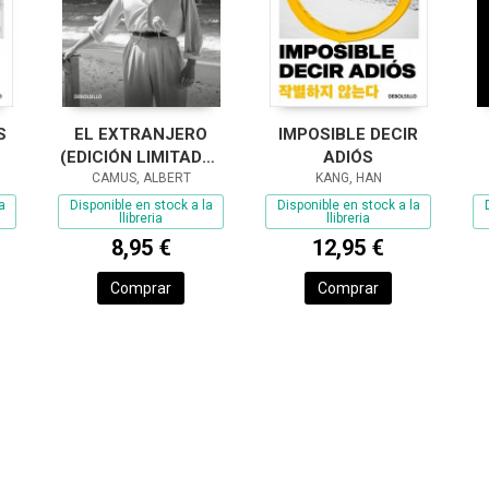
S
EL EXTRANJERO
IMPOSIBLE DECIR
(EDICIÓN LIMITADA ·
ADIÓS
CAMUS, ALBERT
VERANO)
KANG, HAN
a
Disponible en stock a la
Disponible en stock a la
llibreria
llibreria
8,95 €
12,95 €
Comprar
Comprar