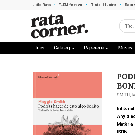
Little Rata
FLEM festival
Tinta Il·lustre
Rata 
Inici
Catàleg
Papereria
Música
POD
BON
SMITH, 
Editorial
Any d'ed
Matèria
ISBN: