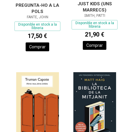
JUST KIDS (UNS
PREGUNTA-HO A LA
MARRECS)
POLS
SMITH, PATTI
FANTE, JOHN
Disponible en stock a la
Disponible en stock a la
llibreria
llibreria
21,90 €
17,50 €
Comprar
Comprar