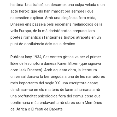
història. Una traïció, un desamor, una culpa velada o un
acte heroic que els han marcat per sempre i que
necessiten explicar. Amb una elegància fora mida,
Dinesen ens passeja pels escenaris melancòlics de la
vella Europa, de la mà daristòcrates crepusculars,
poetes romàntics i fantasmes tristos atrapats en un
punt de confluència dels seus destins.
Publicat lany 1934, Set contes gòtics va ser el primer
llibre de lescriptora danesa Karen Blixen (que signava
com Isak Dinesen). Amb aquesta obra, la literatura
universal donava la benvinguda a una de les narradores
més importants del segle XX, una escriptora capaç
dendinsar-se en els misteris de lànima humana amb
una profunditat psicològica fora del comú, cosa que
confirmaria més endavant amb obres com Memòries
de lÀfrica o El festí de Babette.