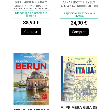
BUSH, AUSTIN / D'ARCY,
ARNARSDÓTTIR, EYGLÓ
JAYNE / JONG, RIA DE /
SVALA / AVERBUCK, ALEXIS
EIMER, DAVID / EVELEIGH,
/ BREMNER, JADE /
Disponible en stock a la
Disponible en stock a la
MARK / FERRARESE,
FITZPATRICK, MARY / HAM,
llibreria
llibreria
MARCO / GROSBERG,
ANTHONY
MICHAEL / HARDING, PAUL /
38,90 €
24,90 €
RAY, NICK / REID,
Comprar
Comprar
MI PRIMERA GUÍA DE