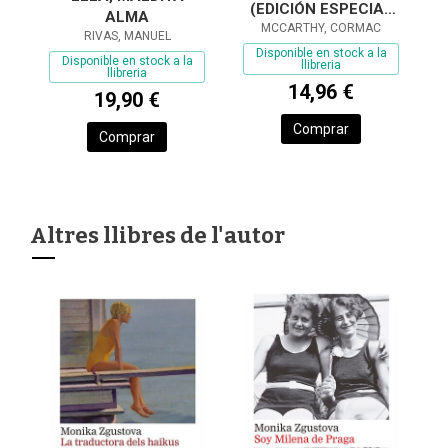
(EDICIÓN ESPECIAL
ALMA
MCCARTHY, CORMAC
EN TAPA DURA)
RIVAS, MANUEL
Disponible en stock a la
Disponible en stock a la
llibreria
llibreria
14,96 €
19,90 €
Comprar
Comprar
Altres llibres de l'autor