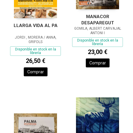
MANACOR
DESAPAREGUT
LLARGA VIDA AL PA
GOMILA, ALBERT CARVAJAL
ANTONI I
JORDI , MORERA / ANNA,
Disponible en stock en la
GRIFOLS
librería
Disponible en stock en la
23,00 €
librería
26,50 €
Comprar
Comprar