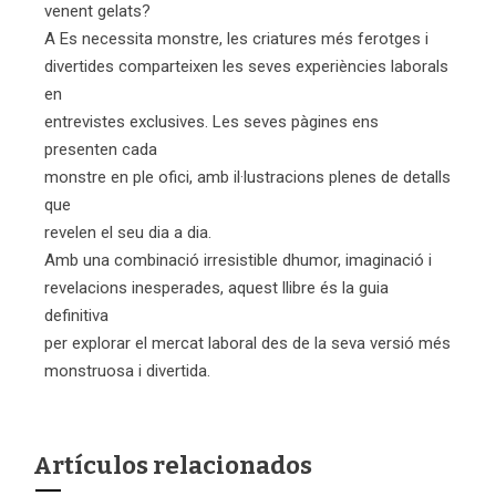
venent gelats?
A Es necessita monstre, les criatures més ferotges i
divertides comparteixen les seves experiències laborals
en
entrevistes exclusives. Les seves pàgines ens
presenten cada
monstre en ple ofici, amb il·lustracions plenes de detalls
que
revelen el seu dia a dia.
Amb una combinació irresistible dhumor, imaginació i
revelacions inesperades, aquest llibre és la guia
definitiva
per explorar el mercat laboral des de la seva versió més
monstruosa i divertida.
Artículos relacionados