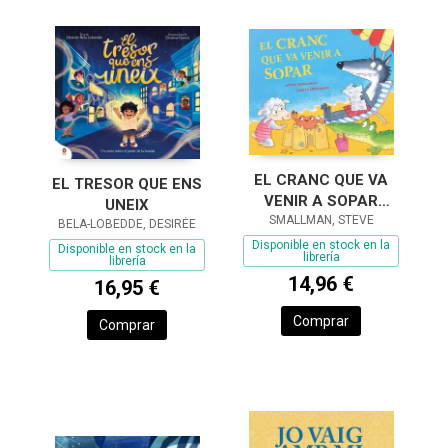
EL CRANC QUE VA
EL TRESOR QUE ENS
VENIR A SOPAR
UNEIX
(L'OVELLETA QUE VA
SMALLMAN, STEVE
BELA-LOBEDDE, DESIRÉE
VENIR A SOPAR)
Disponible en stock en la
Disponible en stock en la
librería
librería
14,96 €
16,95 €
Comprar
Comprar